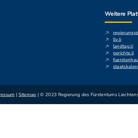
Weitere Pla
regierungs
llv.li
landtag.li
gerichte.li
fuerstenhau
staatskalend
ressum
|
Sitemap
| © 2023 Regierung des Fürstentums Liechtens