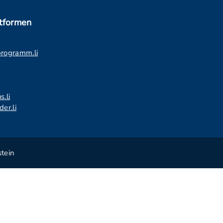
ttformen
programm.li
s.li
er.li
tein