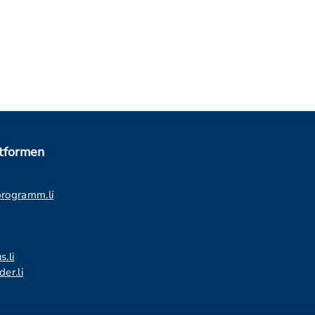
ttformen
programm.li
s.li
er.li