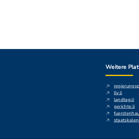
Weitere Pla
regierungs
llv.li
landtag.li
gerichte.li
fuerstenhau
staatskalend